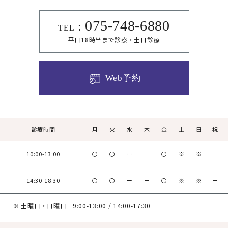
075-748-6880
:
TEL
平日18時半まで診察・土日診療
Web予約
診療時間
月
火
水
木
金
土
日
祝
10:00-13:00
〇
〇
ー
ー
〇
※
※
ー
14:30-18:30
〇
〇
ー
ー
〇
※
※
ー
※ 土曜日・日曜日 9:00-13:00 / 14:00-17:30