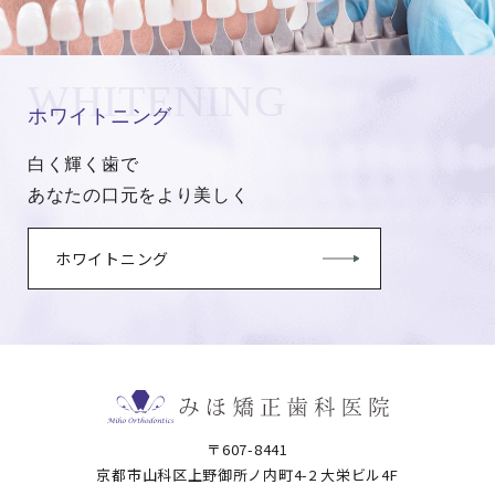
WHITENING
ホワイトニング
白く輝く歯で
あなたの口元をより美しく
ホワイトニング
〒607-8441
京都市山科区上野御所ノ内町4-2 大栄ビル4F